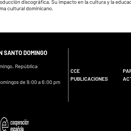
oducción discográfica. Su impacto en la cultura y la educac
ma cultural dominicano.
EN SANTO DOMINGO
omingo, República
CCE
PA
PUBLICACIONES
AC
domingos de 9:00 a 6:00 pm