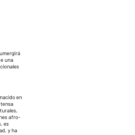
sumergirá
de una
icionales
 nacido en
xtensa
turales,
nes afro-
, es
ad, y ha