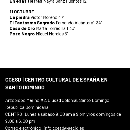
En esas tierras
Nayra Sanz Fuentes 12’
11 OCTUBRE
La piedra
Víctor Moreno 47’
El Fantasma Sagrado
Fernando Alcántara1’ 34’’
Casa de Oro
Marta Torrecilla 1’ 30’’
Pozo Negro
Miguel Morales 5’
CCESD | CENTRO CULTURAL DE ESPAÑA EN
SANTO DOMINGO
Arzobispo Meriño #2, Ciudad Colonial, Santo Domingo,
República Dominicana.
CENTRO: Lunes a sábado 9:00 am a 9 pm y los domingos de
9:00 a 6:00 pm
Correo electrónico: info.ccesd@aecid.es