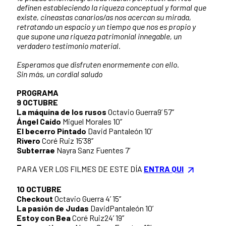
definen estableciendo la riqueza conceptual y formal que
existe, cineastas canarios/as nos acercan su mirada,
retratando un espacio y un tiempo que nos es propio y
que supone una riqueza patrimonial innegable, un
verdadero testimonio material.
Esperamos que disfruten enormemente con ello.
Sin más, un cordial saludo
PROGRAMA
9 OCTUBRE
La máquina de los rusos
Octavio Guerra9’ 57’’
Ángel Caído
Miguel Morales 10’’
El becerro Pintado
David Pantaleón 10’
Rivero
Coré Ruiz 15’38’’
Subterrae
Nayra Sanz Fuentes 7’
PARA VER LOS FILMES DE ESTE DÍA
ENTRA QUI
10 OCTUBRE
Checkout
Octavio Guerra 4’ 15’’
La pasión de Judas
DavidPantaleón 10’
Estoy con Bea
Coré Ruiz24’ 19’’