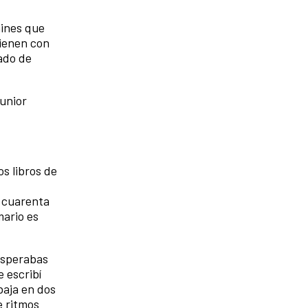
hines que
vienen con
ado de
Junior
s libros de
e cuarenta
mario es
esperabas
 escribí
baja en dos
e ritmos