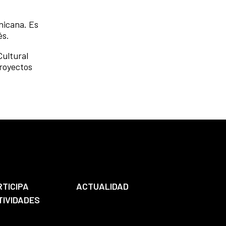
nicana. Es
és.
Cultural
proyectos
RTICIPA
ACTUALIDAD
TIVIDADES