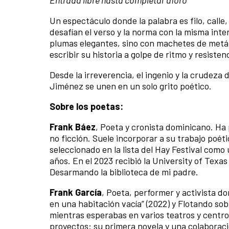
Entrada libre hasta completar aforo
Un espectáculo donde la palabra es filo, calle
desafían el verso y la norma con la misma inte
plumas elegantes, sino con machetes de metáfo
escribir su historia a golpe de ritmo y resisten
Desde la irreverencia, el ingenio y la crudeza
Jiménez se unen en un solo grito poético.
Sobre los poetas:
Frank Báez
, Poeta y cronista dominicano. Ha 
no ficción. Suele incorporar a su trabajo poéti
seleccionado en la lista del Hay Festival com
años. En el 2023 recibió la University of Texa
Desarmando la biblioteca de mi padre.
Frank García
, Poeta, performer y activista 
en una habitación vacía” (2022) y Flotando sob
mientras esperabas en varios teatros y centro
proyectos: su primera novela y una colabora