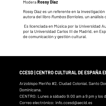
Modera
Rossy Diaz
Rossy Díaz es un referente en la investigaci
autora del libro
Rumbas Barriales,
un análisis
Es licenciada en Música por la Universidad 
por la Universidad Carlos III de Madrid, en E
de comunicación y gestión cultural.
CCESD | CENTRO CULTURAL DE ESPAÑA 
Arzobispo Meriño #2, Ciudad Colonial, Santo D
Dominicana.
CENTRO: Lunes a sábado 9:00 am a 9 pm y los 
Correo electrónico: info.ccesd@aecid.es