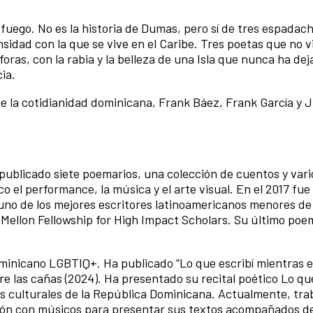
, fuego. No es la historia de Dumas, pero sí de tres espadac
nsidad con la que se vive en el Caribe. Tres poetas que no 
ras, con la rabia y la belleza de una Isla que nunca ha dej
cia.
 de la cotidianidad dominicana, Frank Báez, Frank García y 
publicado siete poemarios, una colección de cuentos y vario
co el performance, la música y el arte visual. En el 2017 fue
o uno de los mejores escritores latinoamericanos menores d
s Mellon Fellowship for High Impact Scholars. Su último poe
dominicano LGBTIQ+. Ha publicado “Lo que escribí mientras 
re las cañas (2024). Ha presentado su recital poético Lo que
s culturales de la República Dominicana. Actualmente, tra
ción con músicos para presentar sus textos acompañados d