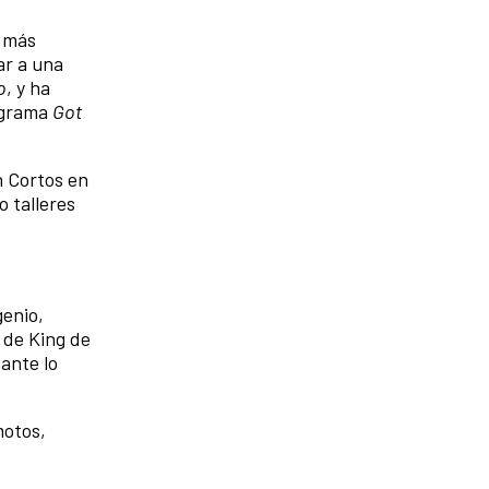
n más
ar a una
o
, y ha
rograma
Got
n Cortos en
o talleres
genio,
l de King de
ante lo
motos,