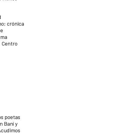
d
ho; crónica
de
orma
o Centro
os poetas
n Baní y
 Acudimos