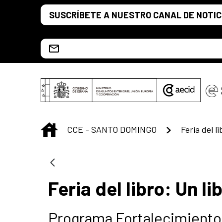
Saltar al contenido principal
SUSCRÍBETE A NUESTRO CANAL DE NOTIC
Escríbenos al correo info.ccesd@aecid.es
INICIO
CCE - SANTO DOMINGO
Feria del l
Feria del libro: Un l
Programa Fortalecimiento 