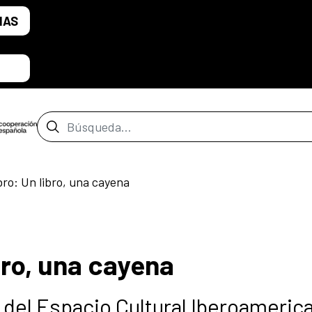
IAS
Barra de búsqueda
ibro: Un libro, una cayena
ibro, una cayena
del Espacio Cultural Iberoameric