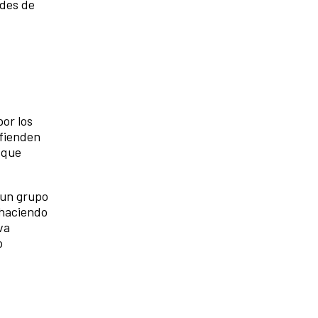
ades de
por los
efienden
 que
 un grupo
 haciendo
va
o