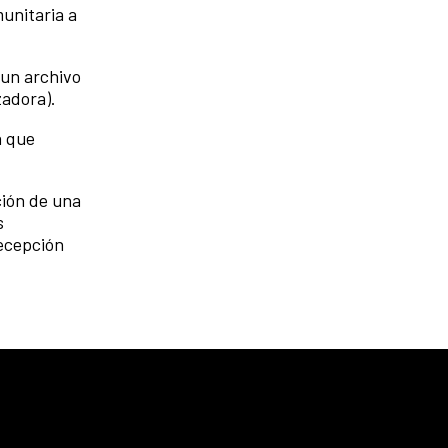
unitaria a
 un archivo
zadora).
a que
ción de una
s
recepción