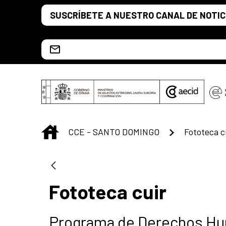
Saltar al contenido principal
SUSCRÍBETE A NUESTRO CANAL DE NOTIC
Escríbenos al correo info.ccesd@aecid.es
INICIO
CCE - SANTO DOMINGO
Fototeca c
Fototeca cuir
Programa de Derechos Hum