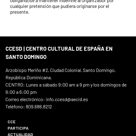
obligándose a mantener indemne al Organizador por
cualquier pretensión que pudiera originarse por el
presente.
CCESD | CENTRO CULTURAL DE ESPAÑA EN
SANTO DOMINGO
Arzobispo Meriño #2, Ciudad Colonial, Santo Domingo,
República Dominicana.
CENTRO: Lunes a sábado 9:00 am a 9 pm y los domingos de
9:00 a 6:00 pm
Correo electrónico: info.ccesd@aecid.es
Teléfono: 809.686.8212
CCE
PARTICIPA
ACTUALIDAD