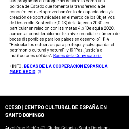
sus programas al enfoque del desarrollo como una
política de Estado que fomenta la transferencia de
conocimiento, el aprovechamiento de capacidades y la
creación de oportunidades en el marco de los Objetivos
de Desarrollo Sostenible (ODS) de la Agenda 2030, en
particular en relación con las metas 4.b “De aquí a 2020,
aumentar considerablemente a nivel mundial el número de
becas disponibles para los países en desarrollo”; 11.4
“Redoblar los esfuerzos para proteger y salvaguardar el
patrimonio cultural y natural”; y 16 “Paz, justicia e
instituciones sólidas”.
Bases de la Convocatoria
+INFO:
BECAS DE LA COOPERACIÓN ESPAÑOLA
MAEC AECID
CCESD | CENTRO CULTURAL DE ESPAÑA EN
SANTO DOMINGO
Arzobispo Meriño #2, Ciudad Colonial, Santo Domingo,