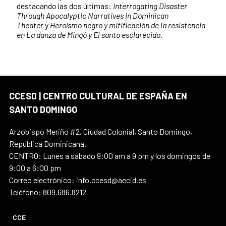
destacando las dos últimas:
Interrogating Disaster
Through Apocalyptic Narratives in Dominican
Theater
y
Heroísmo negro y mitificación de la resistencia
en La danza de Mingó y El santo esclarecido
.
CCESD | CENTRO CULTURAL DE ESPAÑA EN
SANTO DOMINGO
Arzobispo Meriño #2, Ciudad Colonial, Santo Domingo,
República Dominicana.
CENTRO: Lunes a sábado 9:00 am a 9 pm y los domingos de
9:00 a 6:00 pm
Correo electrónico: info.ccesd@aecid.es
Teléfono: 809.686.8212
CCE