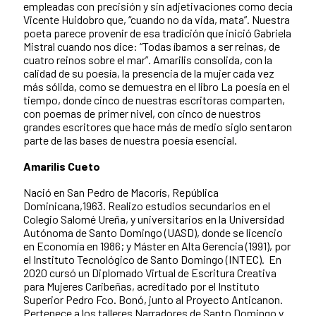
empleadas con precisión y sin adjetivaciones como decía
Vicente Huidobro que, “cuando no da vida, mata”. Nuestra
poeta parece provenir de esa tradición que inició Gabriela
Mistral cuando nos dice: “Todas íbamos a ser reinas, de
cuatro reinos sobre el mar”.
Amarilis consolida, con la
calidad de su poesía, la presencia de la mujer cada vez
más sólida, como se demuestra en el libro La poesía en el
tiempo, donde cinco de nuestras escritoras comparten,
con poemas de primer nivel, con cinco de nuestros
grandes escritores que hace más de medio siglo sentaron
parte de las bases de nuestra poesía esencial.
Amarilis Cueto
Nació en San Pedro de Macorís, República
Dominicana,1963. Realizo estudios secundarios en el
Colegio Salomé Ureña, y universitarios en la Universidad
Autónoma de Santo Domingo (UASD), donde se licencio
en Economía en 1986; y Máster en Alta Gerencia (1991), por
el Instituto Tecnológico de Santo Domingo (INTEC). En
2020 cursó un Diplomado Virtual de Escritura Creativa
para Mujeres Caribeñas, acreditado por el Instituto
Superior Pedro Fco. Bonó, junto al Proyecto Anticanon.
Pertenece a los talleres Narradores de Santo Domingo y