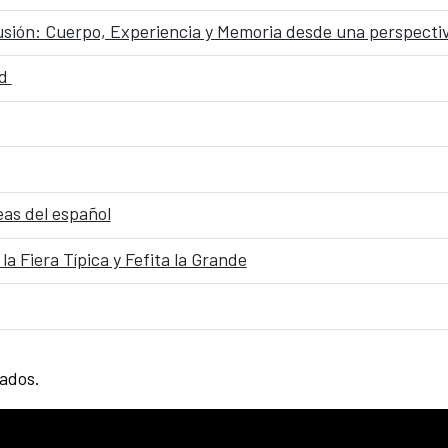
sión: Cuerpo, Experiencia y Memoria desde una perspectiv
ad
eas del español
la Fiera Típica y Fefita la Grande
tados.