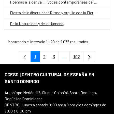
Poemas a la deriva III. Voces contemporáneas del español
Fiesta de la diversidad: Ritmo y orgullo con la Fiera Típica y Fefita la Grande
De la Naturaleza y de lo Humano
Mostrando el intervalo 1 - 20 de 2.035 resultados.
1
2
3
...
102
Página
Página
Página
Páginas intermedias Use 
Página
CCESD | CENTRO CULTURAL DE ESPAÑA EN
SANTO DOMINGO
Arzobispo Meriño #2, Ciudad Colonial, Santo Domingo,
República Dominicana.
CENTRO: Lunes a sábado 9:00 am a 9 pm y los domingos de
9:00 a 6:00 pm