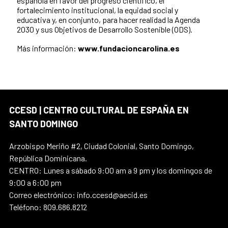
española en favor del progreso científico, el
fortalecimiento institucional, la equidad social y
educativa y, en conjunto, para hacer realidad la Agenda
2030 y sus Objetivos de Desarrollo Sostenible (ODS).
Más información:
www.fundacioncarolina.es
CCESD | CENTRO CULTURAL DE ESPAÑA EN
SANTO DOMINGO
Arzobispo Meriño #2, Ciudad Colonial, Santo Domingo,
República Dominicana.
CENTRO: Lunes a sábado 9:00 am a 9 pm y los domingos de
9:00 a 6:00 pm
Correo electrónico: info.ccesd@aecid.es
Teléfono: 809.686.8212