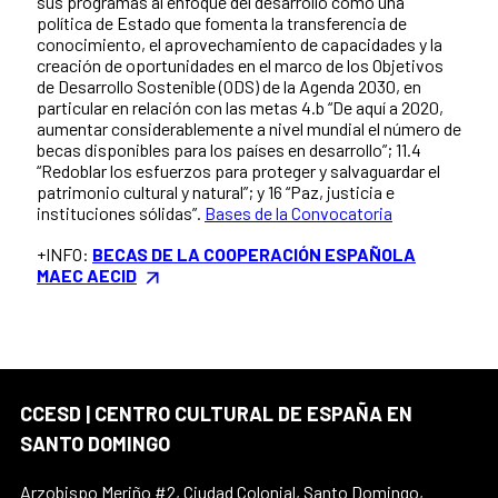
sus programas al enfoque del desarrollo como una
política de Estado que fomenta la transferencia de
conocimiento, el aprovechamiento de capacidades y la
creación de oportunidades en el marco de los Objetivos
de Desarrollo Sostenible (ODS) de la Agenda 2030, en
particular en relación con las metas 4.b “De aquí a 2020,
aumentar considerablemente a nivel mundial el número de
becas disponibles para los países en desarrollo”; 11.4
“Redoblar los esfuerzos para proteger y salvaguardar el
patrimonio cultural y natural”; y 16 “Paz, justicia e
instituciones sólidas”.
Bases de la Convocatoria
+INFO:
BECAS DE LA COOPERACIÓN ESPAÑOLA
MAEC AECID
CCESD | CENTRO CULTURAL DE ESPAÑA EN
SANTO DOMINGO
Arzobispo Meriño #2, Ciudad Colonial, Santo Domingo,