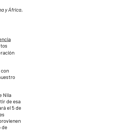
a y África,
encia
ntos
eración
 con
nuestro
e Nila
tir de esa
ará el 5 de
es
 provienen
o de