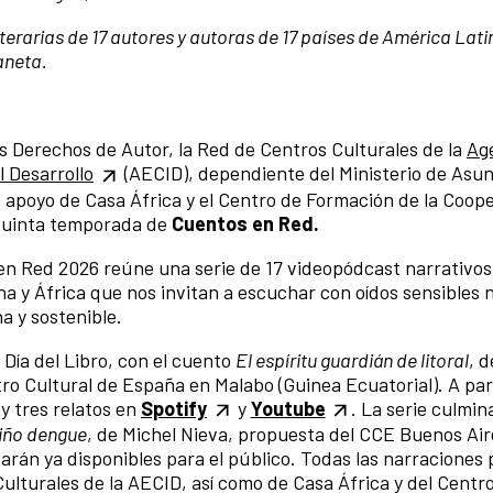
terarias de 17 autores y autoras de 17 países de América Latin
laneta.
los Derechos de Autor, la Red de Centros Culturales de la
Ag
 Desarrollo
(AECID), dependiente del Ministerio de Asu
 apoyo de Casa África y el Centro de Formación de la Coop
 quinta temporada de
Cuentos en Red.
en Red 2026 reúne una serie de 17 videopódcast narrativos
a y África que nos invitan a escuchar con oídos sensibles 
na y sostenible.
, Día del Libro, con el cuento
El espíritu guardián de litoral
, d
o Cultural de España en Malabo (Guinea Ecuatorial). A par
y tres relatos en
Spotify
y
Youtube
. La serie culmin
niño dengue
, de Michel Nieva, propuesta del CCE Buenos Air
tarán ya disponibles para el público. Todas las narraciones
ulturales de la AECID, así como de Casa África y del Centr