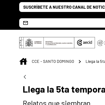
Skip to Main Content
SUSCRÍBETE A NUESTRO CANAL DE NOTIC
Escríbenos al correo info.ccesd@aecid.es
INICIO
CCE - SANTO DOMINGO
Llega la 5ta tempor
Relatos que siembran