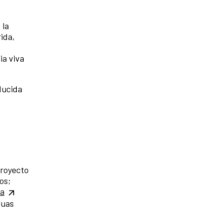
 la
ida,
ia viva
ducida
proyecto
os;
ra
guas