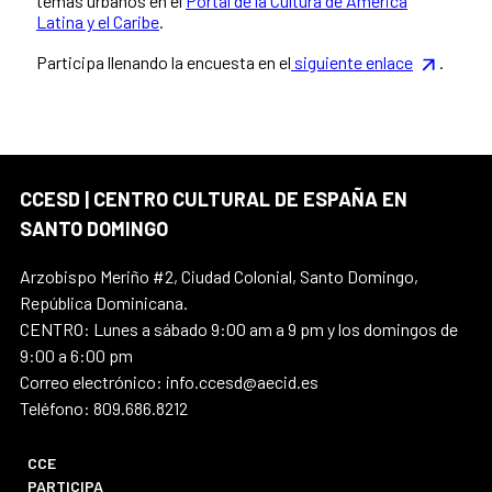
temas urbanos en el
Portal de la Cultura de América
Latina y el Caribe
.
Participa llenando la encuesta en el
siguiente enlace
.
CCESD | CENTRO CULTURAL DE ESPAÑA EN
SANTO DOMINGO
Arzobispo Meriño #2, Ciudad Colonial, Santo Domingo,
República Dominicana.
CENTRO: Lunes a sábado 9:00 am a 9 pm y los domingos de
9:00 a 6:00 pm
Correo electrónico: info.ccesd@aecid.es
Teléfono: 809.686.8212
CCE
PARTICIPA