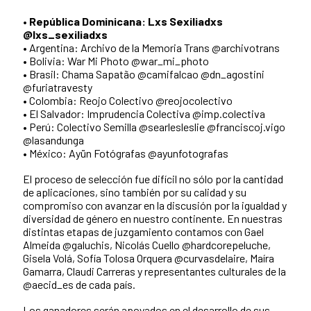
•
República Dominicana: Lxs Sexiliadxs
@lxs_sexiliadxs
• Argentina: Archivo de la Memoria Trans @archivotrans
• Bolivia: War Mi Photo @war_mi_photo
• Brasil: Chama Sapatão @camifalcao @dn_agostini
@furiatravesty
• Colombia: Reojo Colectivo @reojocolectivo
• El Salvador: Imprudencia Colectiva @imp.colectiva
• Perú: Colectivo Semilla @searlesleslie @franciscoj.vigo
@lasandunga
• México: Ayün Fotógrafas @ayunfotografas
El proceso de selección fue difícil no sólo por la cantidad
de aplicaciones, sino también por su calidad y su
compromiso con avanzar en la discusión por la igualdad y
diversidad de género en nuestro continente. En nuestras
distintas etapas de juzgamiento contamos con Gael
Almeida @galuchis, Nicolás Cuello @hardcorepeluche,
Gisela Volá, Sofía Tolosa Orquera @curvasdelaire, Maíra
Gamarra, Claudi Carreras y representantes culturales de la
@aecid_es de cada país.
Los ganadores serán apoyados en el desarrollo de sus