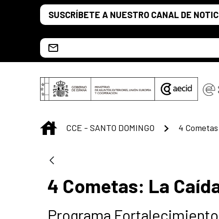
Saut au contenu principal
SUSCRÍBETE A NUESTRO CANAL DE NOTIC
Escríbenos al correo info.ccesd@aecid.es
INICIO
CCE - SANTO DOMINGO
4 Cometas:
4 Cometas: La Caíd
Programa Fortalecimiento 