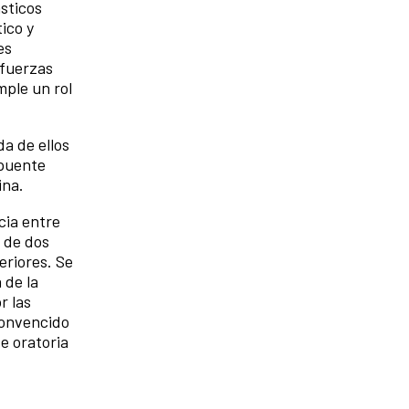
sticos
tico y
es
 fuerzas
mple un rol
a de ellos
 puente
ina.
cia entre
 de dos
eriores. Se
 de la
r las
 Convencido
e oratoria