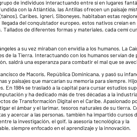
grupo de individuos interactuando entre sí en lugares fantá
fundida con la Atlántida, las Antillas ofrecen un paisaje mís
taínos), Caribes, Igneri, Siboneyes, habitaban estas region
a llegada del conquistador europeo, estos nativos creían en
s. Tallados de diferentes formas y materiales, cada cemí cu
ángeles a su vez miraban con envidia a los humanos. La Caíd
es de la Tierra. Interactuando con los humanos servían de
cción, saldrá una esperanza para combatir el mal que se avec
ancisco de Macorís, República Dominicana, y pasó su infan
mas y paisajes que marcarían su memoria para siempre. Hijo
. En 1984 se trasladó a la capital para cursar estudios sup
putación y ha dedicado más de tres décadas a la industria
tos de Transformación Digital en el Caribe. Apasionado po
igar el ámbar y el larimar, tesoros naturales de su tierra.
tas y acercar a las personas, también ha impartido cursos d
re la investigación, el golf, la asesoría tecnológica y la
le, siempre enfocado en el aprendizaje y la innovación.