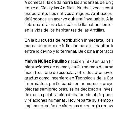
4 cometas: la caída narra las andanzas de un 
entre el Cielo y las Antillas. Muchas veces con
exuberante. Los nativos antiguos, Arahuacos (
dejándonos un acervo cultural invaluable. A l
sobrenaturales a las cuales le llamaban cemíe
en la vida de los habitantes de las Antillas.
En la búsqueda de retribución inmediata, los 
marca un punto de inflexión para los habitant
entre lo divino y lo terrenal. De dicha intera
Melvin Núñez Paulino
nació en 1970 en San Fr
plantaciones de cacao y café, rodeado de aro
maestros, uno de escuela y otro de automóviles
graduó como ingeniero en Tecnología de la Com
informática, participando en numerosos proyec
piedras semipreciosas, se ha dedicado a invest
de que la palabra bien dicha puede abrir puer
y relaciones humanas. Hoy reparte su tiempo ent
implementación de sistemas de energía renovab