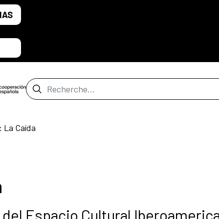
IAS
Barre de recherche
 La Caída
a
del Espacio Cultural Iberoameric