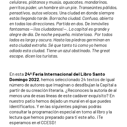
celulares, plátanos y musús, aguacates, mandarinas,
perritos púder, un hombre sin un pie. Transeúntes pálidos,
pensativos, autos veloces.
Una ciudad en donde siempre
estás llegando tarde. Borracha ciudad. Confusa, abierta
en todas las direcciones. Partida en dos.
De
inmóviles
fantasmas —¡los ciudadanos!—. La capital es grande y
alegre de día. De noche pequeña, misteriosa. Por todos
lados es larga y oscura. Hasta las piedras germinan en
esta ciudad extraña. Sé que tanto tú como yo hemos
odiado esta ciudad. Tiene un azul obstinado. The great
escape, dicen los turistas.
En esta
24ª Feria Internacional del Libro Santo
Domingo 2022
, hemos seleccionado 24 textos de igual
número de autores que imaginan o desdibujan la Capital a
partir de su creación literaria. ¿Reconoces la autoría de al
menos una de esas líneas de este cadáver exquisito? En
nuestro patio hemos dejado un mural en el que puedes
identificarlos. Y en las siguientes páginas podrás
consultar la programación especial en torno al libro y la
lectura que hemos preparado para ti este año. ¡Te
esperamos en el CCESD!