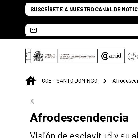
Saut au contenu principal
SUSCRÍBETE A NUESTRO CANAL DE NOTIC
Escríbenos al correo info.ccesd@aecid.es
INICIO
CCE - SANTO DOMINGO
Afrodesce
Afrodescendencia
Visión de esclavitud y su a