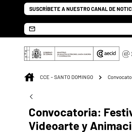
Saut au contenu principal
SUSCRÍBETE A NUESTRO CANAL DE NOTIC
Escríbenos al correo info.ccesd@aecid.es
INICIO
CCE - SANTO DOMINGO
Convocatoria: Festi
Videoarte y Animac