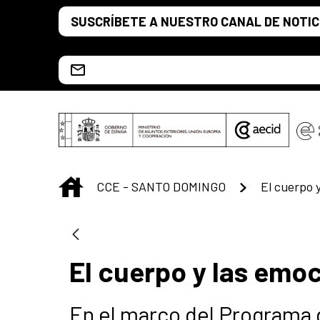
Saut au contenu principal
SUSCRÍBETE A NUESTRO CANAL DE NOTIC
Escríbenos al correo info.ccesd@aecid.es
INICIO
CCE - SANTO DOMINGO
El cuerpo 
El cuerpo y las emo
En el marco del Programa 