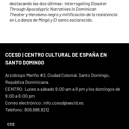
destacando las dos últimas:
Interrogating Disaster
Through Apocalyptic Narratives in Dominican
Theater
y
Heroísmo negro y mitificación de la resistencia
en La danza de Mingó y El santo esclarecido
.
CCESD | CENTRO CULTURAL DE ESPAÑA EN
SANTO DOMINGO
Arzobispo Meriño #2, Ciudad Colonial, Santo Domingo,
República Dominicana.
CENTRO: Lunes a sábado 9:00 am a 9 pm y los domingos de
9:00 a 6:00 pm
Correo electrónico: info.ccesd@aecid.es
Teléfono: 809.686.8212
CCE