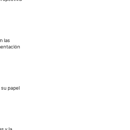
n las
mentación
 su papel
s y la