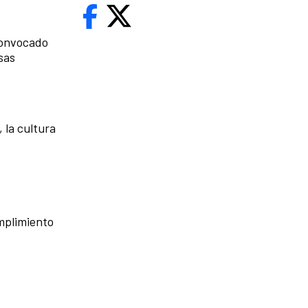
 convocado
sas
 la cultura
umplimiento