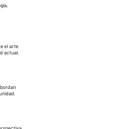
gía,
e el arte
d actual.
 abordan
munidad.
erspectiva