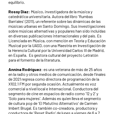
equilibrio.
Rossy Diaz:
Músico, investigadora de la música y
catedrática universitaria. Autora del libro 'Rumbas
Barriales' (2011), un referente sobre las dinámicas de las
músicas urbanas en Santo Domingo. Sus investigaciones
sobre músicas alternativas y populares han sido incluidas
en diversas publicaciones internacionales y del país. Es
Licenciada en Música, con mención en Teoría y Educación
Musical por la UASD, con una Maestría en Investigación de
la Herencia Cultural por la Universidad Carlos III de Madrid,
en España. Es gestora cultural del proyecto Letratón
para el fomento de la literatura.
Annina Rodríguez
: es una veterana de más de 25 años
en la radio y otros medios de comunicación, desde finales
de 2021 regresa como directora de programación de la
X102.1 FM por segunda ocasión. Actualmente es voz
comercial a nivel local e Internacional. Conductora del
segmento de cine en espacios de radio como '12 y 2' y
'Solo para mujeres'. Además es quien lleva el segmento
de cultura pop de 'El Matutino Alternativo' de Carmen
Imbert Brugal. Es también co-creadora, productora y
conductora de 'Reset Radio' de lunes a viernes de 6 a 7