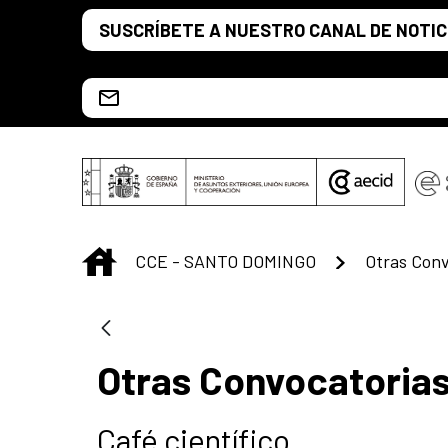
Saut au contenu principal
SUSCRÍBETE A NUESTRO CANAL DE NOTIC
Escríbenos al correo info.ccesd@aecid.es
INICIO
CCE - SANTO DOMINGO
Otras Conv
Otras Convocatoria
Café científico