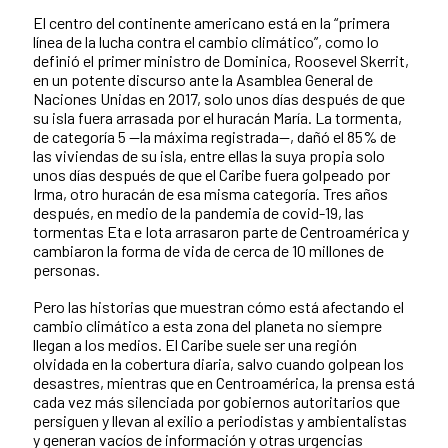
El centro del continente americano está en la “primera
línea de la lucha contra el cambio climático”, como lo
definió el primer ministro de Dominica, Roosevel Skerrit,
en un potente discurso ante la Asamblea General de
Naciones Unidas en 2017, solo unos días después de que
su isla fuera arrasada por el huracán María. La tormenta,
de categoría 5 —la máxima registrada—, dañó el 85% de
las viviendas de su isla, entre ellas la suya propia solo
unos días después de que el Caribe fuera golpeado por
Irma, otro huracán de esa misma categoría. Tres años
después, en medio de la pandemia de covid-19, las
tormentas Eta e Iota arrasaron parte de Centroamérica y
cambiaron la forma de vida de cerca de 10 millones de
personas.
Pero las historias que muestran cómo está afectando el
cambio climático a esta zona del planeta no siempre
llegan a los medios. El Caribe suele ser una región
olvidada en la cobertura diaria, salvo cuando golpean los
desastres, mientras que en Centroamérica, la prensa está
cada vez más silenciada por gobiernos autoritarios que
persiguen y llevan al exilio a periodistas y ambientalistas
y generan vacíos de información y otras urgencias