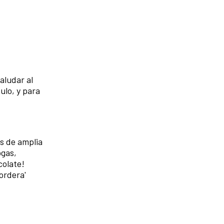
aludar al
ulo, y para
s de amplia
ogas,
colate!
ordera'