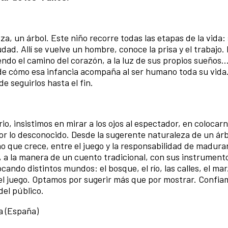
a, un árbol. Este niño recorre todas las etapas de la vida:
udad. Allí se vuelve un hombre, conoce la prisa y el trabajo.
iendo el camino del corazón, a la luz de sus propios sueños.
y de cómo esa infancia acompaña al ser humano toda su vida
de seguirlos hasta el fin.
o, insistimos en mirar a los ojos al espectador, en colocarn
 por lo desconocido. Desde la sugerente naturaleza de un ár
o que crece, entre el juego y la responsabilidad de madura
, a la manera de un cuento tradicional, con sus instrument
ando distintos mundos: el bosque, el río, las calles, el mar
y el juego. Optamos por sugerir más que por mostrar. Confi
el público.
a (España)