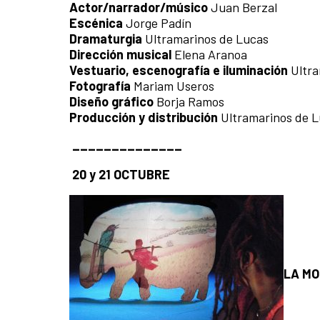
Actor/narrador/músico
Juan Berzal
Escénica
Jorge Padín
Dramaturgia
Ultramarinos de Lucas
Dirección musical
Elena Aranoa
Vestuario, escenografía e iluminación
Ultr
Fotografía
Mariam Useros
Diseño gráfico
Borja Ramos
Producción y distribución
Ultramarinos de 
______________
20 y 21 OCTUBRE
LA MO