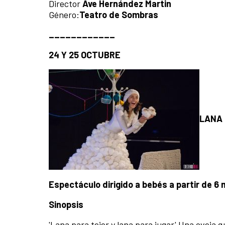
Director
Ave Hernández Martin
Género:
Teatro de Sombras
____________
24 Y 25 OCTUBRE
LANA 
Espectáculo dirigido a bebés a partir de 6
Sinopsis
'Lana para tejer y lana para jugar' Una oveja