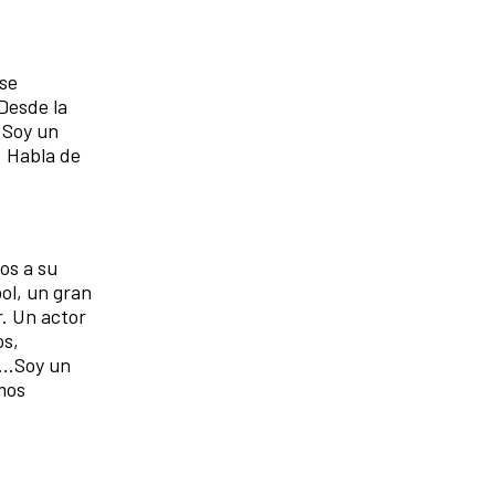
 se
 Desde la
..Soy un
. Habla de
os a su
bol, un gran
r. Un actor
os,
...Soy un
amos