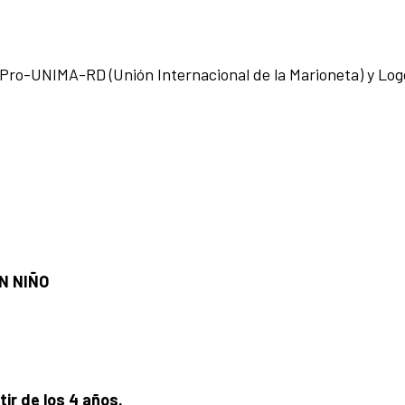
ro-UNIMA-RD (Unión Internacional de la Marioneta) y Log
N NIÑO
tir de los 4 años.