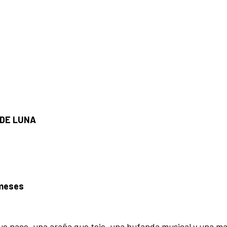
DE LUNA
 meses
 que nace, una araña que teje, una bufanda musical y una m