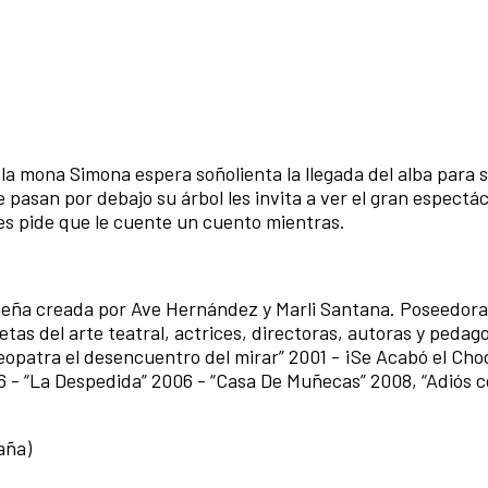
a mona Simona espera soñolienta la llegada del alba para s
ue pasan por debajo su árbol les invita a ver el gran espectác
les pide que le cuente un cuento mientras.
leña creada por Ave Hernández y Marli Santana. Poseedora
tas del arte teatral, actrices, directoras, autoras y pedag
eopatra el desencuentro del mirar” 2001 - ¡Se Acabó el Cho
6 - “La Despedida” 2006 - “Casa De Muñecas” 2008, “Adiós c
aña)