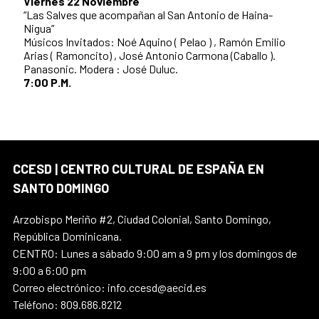
Viernes 22 Noviembre
“Las Salves que acompañan al San Antonio de Haina-
Nigua”
Músicos Invitados: Noé Aquino ( Pelao ) , Ramón Emilio
Arias ( Ramoncito) , José Antonio Carmona (Caballo ).
Panasonic. Modera : José Duluc.
7:00 P.M.
CCESD | CENTRO CULTURAL DE ESPAÑA EN
SANTO DOMINGO
Arzobispo Meriño #2, Ciudad Colonial, Santo Domingo,
República Dominicana.
CENTRO: Lunes a sábado 9:00 am a 9 pm y los domingos de
9:00 a 6:00 pm
Correo electrónico: info.ccesd@aecid.es
Teléfono: 809.686.8212