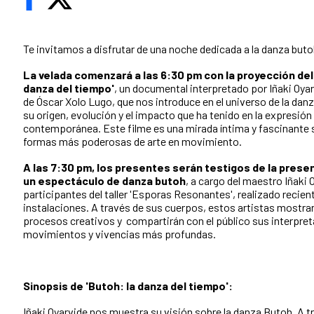
Te invitamos a disfrutar de una noche dedicada a la danza but
La velada comenzará a las 6:30 pm con la proyección del 
danza del tiempo'
, un documental interpretado por Iñaki Oyar
de
Óscar Xolo Lugo,
que nos introduce en el universo de la dan
su origen, evolución y el impacto que ha tenido en la expresión
contemporánea. Este filme es una mirada íntima y fascinante s
formas más poderosas de arte en movimiento.
A las 7:30 pm, los presentes serán testigos de la prese
un espectáculo de danza butoh
, a cargo del maestro Iñaki 
participantes del taller 'Esporas Resonantes', realizado reci
instalaciones. A través de sus cuerpos, e
stos artistas mostra
procesos creativos y compartirán con el público sus interpre
movimientos y vivencias más profundas.
Sinopsis de 'Butoh: la danza del tiempo':
Iñaki Oyarvide nos muestra su visión sobre la danza Butoh. A tr