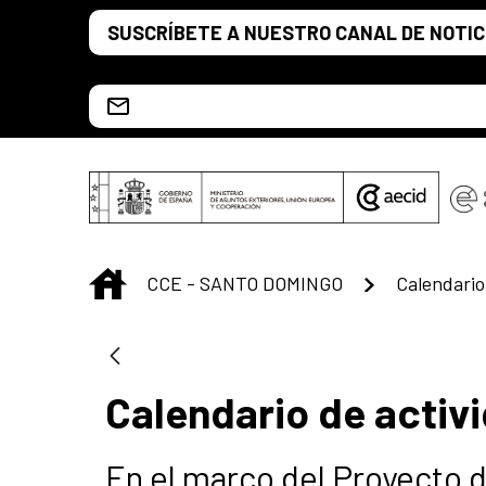
Saltar al contenido principal
SUSCRÍBETE A NUESTRO CANAL DE NOTIC
Escríbenos al correo info.ccesd@aecid.es
INICIO
CCE - SANTO DOMINGO
Calendario
Calendario de activi
En el marco del Proyecto 