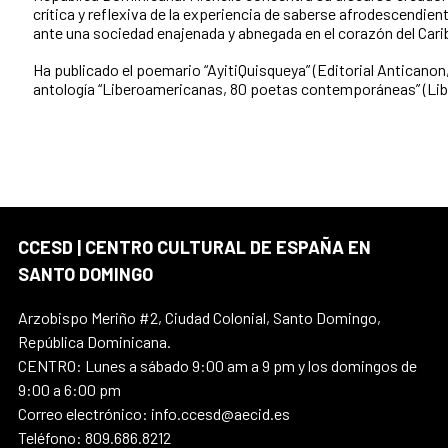
crítica y reflexiva de la experiencia de saberse afrodescendient
ante una sociedad enajenada y abnegada en el corazón del Cari
Ha publicado el poemario “AyitiQuisqueya” (Editorial Anticanon, 
antología “Liberoamericanas, 80 poetas contemporáneas” (Lib
CCESD | CENTRO CULTURAL DE ESPAÑA EN
SANTO DOMINGO
Arzobispo Meriño #2, Ciudad Colonial, Santo Domingo,
República Dominicana.
CENTRO: Lunes a sábado 9:00 am a 9 pm y los domingos de
9:00 a 6:00 pm
Correo electrónico: info.ccesd@aecid.es
Teléfono: 809.686.8212