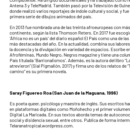
Antena 3 y TeleMadrid. También pasó por la Televisión de Guine
donde realizó varios reportajes de índole cultural y social, y fue
primera serie de dibujos animados del país.
En 2013 fue nombrada una de las treinta afroeuropeas con más 
continente, según la lista Thomson Reters. En 2017 fue escogid
'África no es un país' del diario español El País como una de la
más destacadas del año. En la actualidad, combina sus labores
la docencia y la divulgación en variedad de espacios. Escribe en
Afroféminas, Mundo Negro, Negrxs magazine y tiene una colu
País titulada 'Barrionalismos'. Además, es la autora del libro “L
atrevieron” (Sial Pigmalión, 2017) y firma uno de los relatos de “T
camino” es su primera novela.
Saray Figuereo Roa (San Juan de la Maguana, 1996)
Es poeta queer, psicóloga y maestra de inglés. Sus escritos h
en plataformas digitales como Moñohecho y el primer volumen 
Digital La Maricada. En sus textos aborda temas de autoconoc
social y disidencia sexual, entre otros. Publica de forma interm
Telaranatropical.wordpress.com.