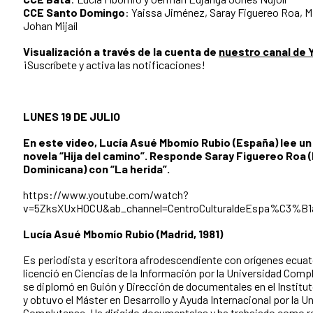
CCE Santo Domingo
: Yaissa Jiménez, Saray Figuereo Roa, Mi
Johan Mijaíl
Visualización a través de la cuenta de
nuestro canal de
¡Suscríbete y activa las notificaciones!
LUNES 19 DE JULIO
En este video, Lucía Asué Mbomío Rubio (España) lee u
novela “Hija del camino”. Responde Saray Figuereo Roa 
Dominicana) con “La herida”.
https://www.youtube.com/watch?
v=5ZksXUxH0CU&ab_channel=CentroCulturaldeEspa%C3%B
Lucía Asué Mbomío Rubio (Madrid, 1981)
Es periodista y escritora afrodescendiente con orígenes ecua
licenció en Ciencias de la Información por la Universidad Comp
se diplomó en Guión y Dirección de documentales en el Institut
y obtuvo el Máster en Desarrollo y Ayuda Internacional por la U
Complutense. Ha dirigido documentales y ha trabajado como r