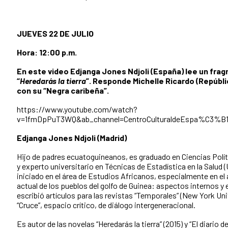
JUEVES 22 DE JULIO
Hora: 12:00 p.m.
En este video Edjanga Jones Ndjoli (España) lee un fra
“
Heredarás la tierra
”. Responde Michelle Ricardo (Repúbl
con su “Negra caribeña”.
https://www.youtube.com/watch?
v=1fmDpPuT3WQ&ab_channel=CentroCulturaldeEspa%C3%B
Edjanga Jones Ndjoli (Madrid)
Hijo de padres ecuatoguineanos, es graduado en Ciencias Polí
y experto universitario en Técnicas de Estadística en la Salud 
iniciado en el área de Estudios Africanos, especialmente en el a
actual de los pueblos del golfo de Guinea: aspectos internos y
escribió artículos para las revistas “Temporales” (New York Uni
“Cruce”, espacio crítico, de diálogo intergeneracional.
Es autor de las novelas “Heredarás la tierra” (2015) y “El diario d