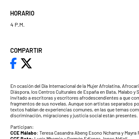
HORARIO
4 P.M.
COMPARTIR
En ocasión del Día Internacional de la Mujer Afrolatina, Afrocari
Diáspora, los Centros Culturales de España en Bata, Malabo y
invitado a escritoras y escritores afrodescendientes a que 
fragmentos de sus novelas. Aunque son artistas separados po
textos hablan de experiencias comunes, en las que temas com
discriminación, migraciones y justicia social están presentes.
Participan:
CCE Málabo
: Teresa Casandra Abeng Esono Nchama y Mayra 
CCE Bata
: Lucía Mbomio y
Germán
Edjanga
Jones Ndjoli