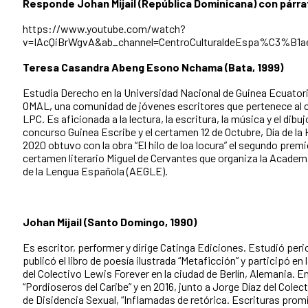
Responde Johan Mijail (República Dominicana) con párr
https://www.youtube.com/watch?
v=IAcQiBrWgvA&ab_channel=CentroCulturaldeEspa%C3%B1
Teresa Casandra Abeng Esono Nchama (Bata, 1999)
Estudia Derecho en la Universidad Nacional de Guinea Ecuatori
OMAL, una comunidad de jóvenes escritores que pertenece al c
LPC. Es aficionada a la lectura, la escritura, la música y el dibu
concurso Guinea Escribe y el certamen 12 de Octubre, Día de la
2020 obtuvo con la obra “El hilo de loa locura” el segundo premi
certamen literario Miguel de Cervantes que organiza la Acade
de la Lengua Española (AEGLE).
Johan Mijail (Santo Domingo, 1990)
Es escritor, performer y dirige Catinga Ediciones. Estudió per
publicó el libro de poesía ilustrada “Metaficción” y participó en l
del Colectivo Lewis Forever en la ciudad de Berlín, Alemania. E
“Pordioseros del Caribe” y en 2016, junto a Jorge Díaz del Colec
de Disidencia Sexual, “Inflamadas de retórica. Escrituras pro