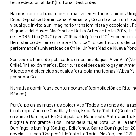
tecno-decolonialidad” (Editorial Desbordes).
Ha mostrado su trabajo performativo en Estados Unidos, Urugu
Rica, República Dominicana, Alemania y Colombia, con un traba
visual que invita a un imaginario transfeminista y decolonial. R
Migrante del Museo Nacional de Bellas Artes de Chile (2015), la
de TEOR/éTica (2020) y en 2016 participó en el 10° Encuentro de
Hemisférico de Performance y Política “Ex−céntrico: disidenci
performance” (Universidad de Chile−Universidad de Nueva York
Sus textos han sido publicados en las antologías 'Vivir Allá' (V
Chile), 'Inflexión marica. Escrituras del descalabro gay en Amér
'Afectos y disidencias sexuales jota-cola-mariconas” (Abya Yala
pasar por Go.
Narrativa dominicana contemporánea' (compilación de Rita In
México).
Participó en las muestras colectivas “Todos los tonos de la rab
Contemporáneo de Castilla y León, España) y “Colirio” (Centro 
en Santo Domingo). En 2018 publicó 'Manifiesto Antirracista. E
biografía inmigrante' (Los Libros de la Mujer Rota, Chile), la fa
Domingo is burning” (Catinga Ediciones, Santo Domingo) en 20
novela, titulada “Chapeo” (Elefanta Editorial, México), en 2021.