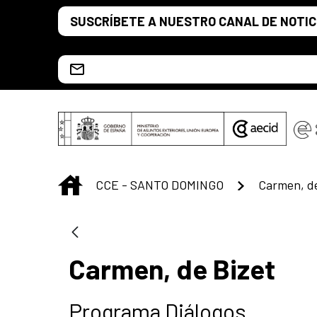
Saltar al contenido principal
SUSCRÍBETE A NUESTRO CANAL DE NOTIC
Escríbenos al correo info.ccesd@aecid.es
INICIO
CCE - SANTO DOMINGO
Carmen, de
Carmen, de Bizet
Programa Diálogos