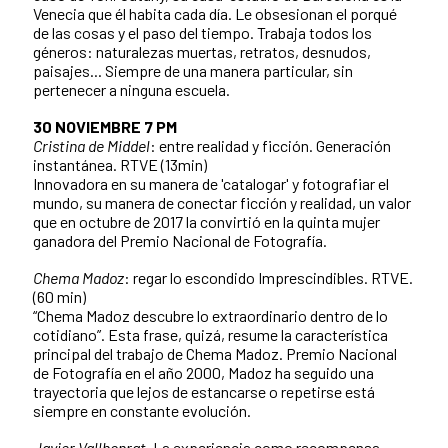
Venecia que él habita cada día. Le obsesionan el porqué
de las cosas y el paso del tiempo. Trabaja todos los
géneros: naturalezas muertas, retratos, desnudos,
paisajes... Siempre de una manera particular, sin
pertenecer a ninguna escuela.
30 NOVIEMBRE 7 PM
Cristina de Middel
: entre realidad y ficción. Generación
instantánea. RTVE (13min)
Innovadora en su manera de 'catalogar' y fotografiar el
mundo, su manera de conectar ficción y realidad, un valor
que en octubre de 2017 la convirtió en la quinta mujer
ganadora del Premio Nacional de Fotografía.
Chema Madoz
: regar lo escondido Imprescindibles. RTVE.
(60 min)
“Chema Madoz descubre lo extraordinario dentro de lo
cotidiano”. Esta frase, quizá, resume la característica
principal del trabajo de Chema Madoz. Premio Nacional
de Fotografía en el año 2000, Madoz ha seguido una
trayectoria que lejos de estancarse o repetirse está
siempre en constante evolución.
Javier Vallhonrat
. La experiencia como recompensa