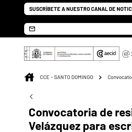
Saltar al contenido principal
SUSCRÍBETE A NUESTRO CANAL DE NOTIC
Escríbenos al correo info.ccesd@aecid.es
INICIO
CCE - SANTO DOMINGO
Convocatoria de resi
Velázquez para escr