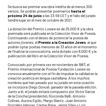
Se busca así premiar una obra inédita de al menos 300
versos. Se podrán presentar poemarios
hasta el
próximo 24 de junio
a las 23:59 CET y el fallo del jurado
tendrá lugar en el mes de octubre de 2021.
La dotación del Premio Loewe es de 25.000 € y la obra
premiada será publicada en la Colección Visor de Poesía.
Continuando con el deseo de potenciar la poesía de
autores jóvenes, el
Premio a la Creación Joven
, al que
podrán optar poetas menores de 33 años en el momento
de finalizar la convocatoria, está dotado con 8.000 € y la
publicación del libro en la Colección Visor de Poesía.
Convocado por primera vez en noviembre de 1987, el
Premio Internacional de Poesía Fundación Loewe se
convoca anualmente con el fin de impulsar la calidad en la
creación poética en lengua castellana. A los muchos
nombres que han pasado por su jurado en esta ocasión
se incorpora Diego Doncel, ganador de la pasada edición.
Junto a él, el jurado estará compuesto por Víctor García
de la Concha (presidente), Gioconda Belli, Antonio
Colinas, Aurora Egido, Margo Glantz, Juan Antonio
González Iglesias, Carme Riera, Jaime Siles y Luis