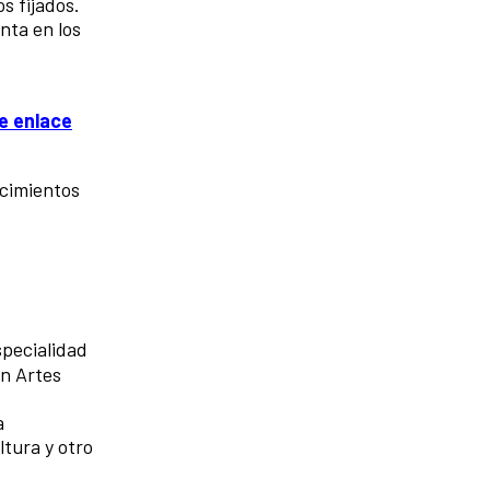
s fijados.
nta en los
e enlace
ocimientos
specialidad
en Artes
a
ltura y otro