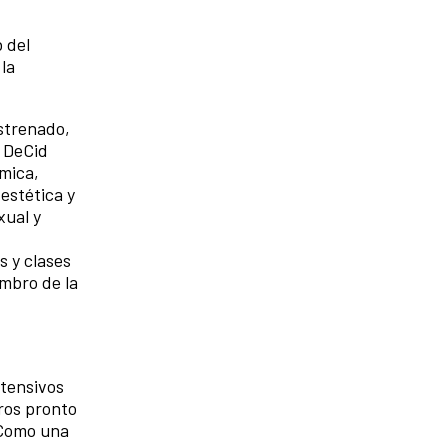
 del
la
strenado,
, DeCid
émica,
estética y
xual y
s y clases
mbro de la
ntensivos
ros pronto
. Como una