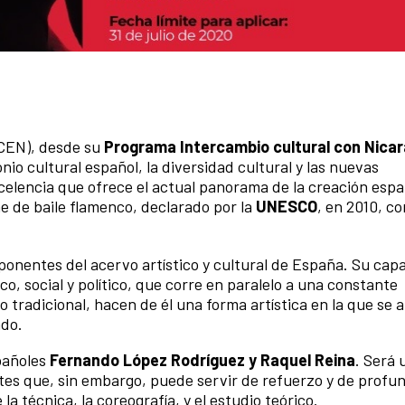
CCEN), desde su
Programa Intercambio cultural con Nica
onio cultural español, la diversidad cultural y las nuevas
celencia que ofrece el actual panorama de la creación espa
ne de baile flamenco, declarado por la
UNESCO
, en 2010, c
ponentes del acervo artístico y cultural de España. Su cap
o, social y político, que corre en paralelo a una constante
 tradicional, hacen de él una forma artística en la que se 
ado.
spañoles
Fernando López Rodríguez y Raquel Reina
. Será 
ntes que, sin embargo, puede servir de refuerzo y de profu
 la técnica, la coreografía, y el estudio teórico.