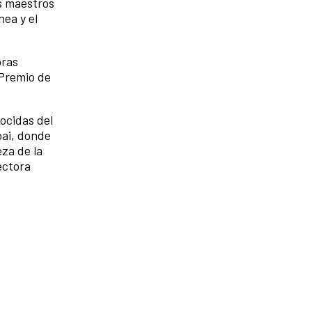
s maestros
nea y el
bras
 Premio de
ocidas del
bai, donde
eza de la
ectora