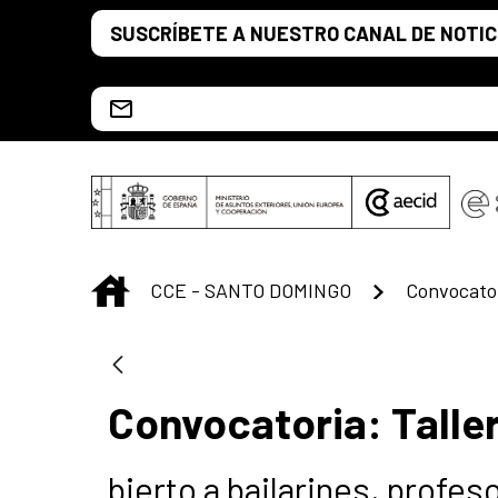
Saltar al contenido principal
SUSCRÍBETE A NUESTRO CANAL DE NOTIC
Escríbenos al correo info.ccesd@aecid.es
INICIO
CCE - SANTO DOMINGO
Convocatoria: Taller
bierto a bailarines, profe