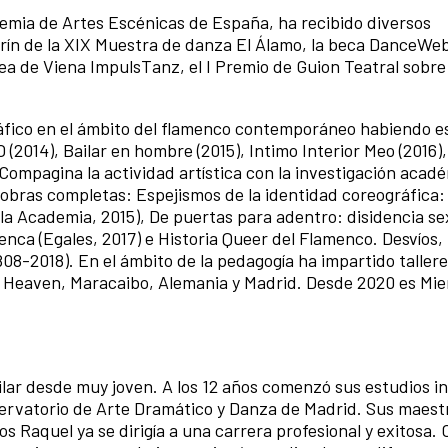
demia de Artes Escénicas de España, ha recibido diversos
arín de la XIX Muestra de danza El Álamo, la beca DanceWeb
a de Viena ImpulsTanz, el I Premio de Guion Teatral sobre 
áfico en el ámbito del flamenco contemporáneo habiendo e
 (2014), Bailar en hombre (2015), Intimo Interior Meo (2016)
. Compagina la actividad artística con la investigación acad
 obras completas: Espejismos de la identidad coreográfica: 
 la Academia, 2015), De puertas para adentro: disidencia se
enca (Egales, 2017) e Historia Queer del Flamenco. Desvíos,
808-2018). En el ámbito de la pedagogía ha impartido tallere
w Heaven, Maracaibo, Alemania y Madrid. Desde 2020 es Mie
ilar desde muy joven. A los 12 años comenzó sus estudios i
ervatorio de Arte Dramático y Danza de Madrid. Sus maest
ños Raquel ya se dirigía a una carrera profesional y exitosa