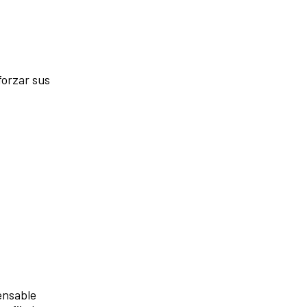
forzar sus
ensable