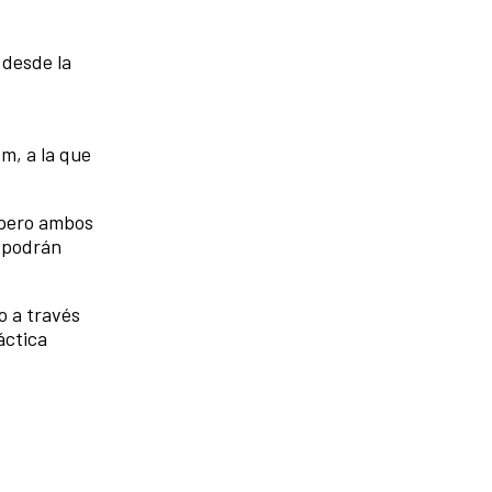
 desde la
om, a la que
 pero ambos
s podrán
o a través
áctica