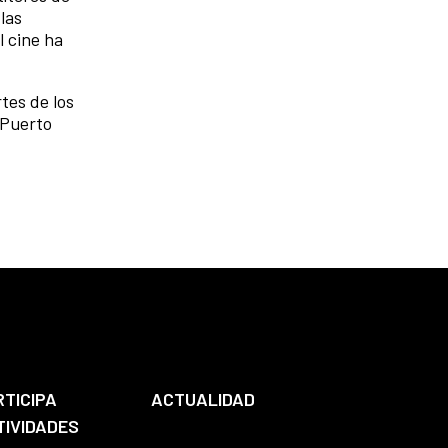
las
l cine ha
tes de los
 Puerto
RTICIPA
ACTUALIDAD
TIVIDADES