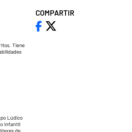
COMPARTIR
ritos. Tiene
habilidades
upo Lúdico
o infantil
títeres de