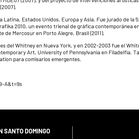
n MDE07 (2007), y del proyecto de intervenciones artísticas
(2007).
Latina, Estados Unidos, Europa y Asia. Fue jurado de la 5
grafika 2010, un evento trienal de gráfica contemporánea en
te de Mercosur en Porto Alegre, Brasil (2011).
tes del Whitney en Nueva York, y en 2002-2003 fue el Whit
ontemporary Art, University of Pennsylvania en Filadelfia. 
ation para comisarios emergentes.
y9-A&t=9s
EN SANTO DOMINGO