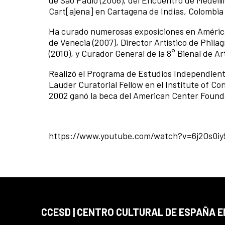
de São Paulo (2006), del Encuentro de Medellí
Cart[ajena] en Cartagena de Indias, Colombia 
Ha curado numerosas exposiciones en América 
de Venecia (2007), Director Artístico de Phila
(2010), y Curador General de la 8° Bienal de Ar
Realizó el Programa de Estudios Independien
Lauder Curatorial Fellow en el Institute of C
2002 ganó la beca del American Center Found
https://www.youtube.com/watch?v=6j2Os0i
CCESD | CENTRO CULTURAL DE ESPAÑA 