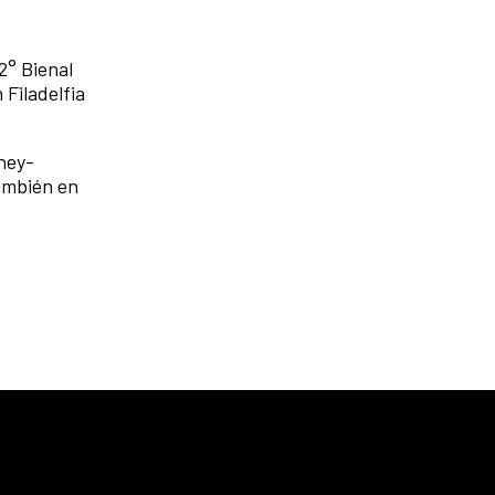
2° Bienal
 Filadelfia
ney-
También en