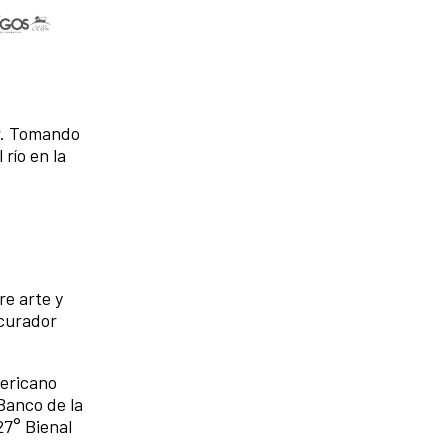
or. Tomando
río en la
re arte y
 curador
mericano
Banco de la
27° Bienal