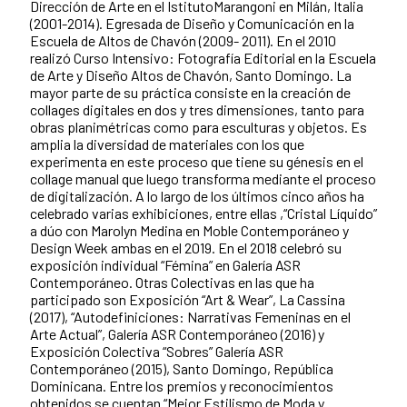
Dirección de Arte en el IstitutoMarangoni en Milán, Italia
(2001-2014). Egresada de Diseño y Comunicación en la
Escuela de Altos de Chavón (2009- 2011). En el 2010
realizó Curso Intensivo: Fotografía Editorial en la Escuela
de Arte y Diseño Altos de Chavón, Santo Domingo. La
mayor parte de su práctica consiste en la creación de
collages digitales en dos y tres dimensiones, tanto para
obras planimétricas como para esculturas y objetos. Es
amplia la diversidad de materiales con los que
experimenta en este proceso que tiene su génesis en el
collage manual que luego transforma mediante el proceso
de digitalización. A lo largo de los últimos cinco años ha
celebrado varias exhibiciones, entre ellas ,“Cristal Líquido”
a dúo con Marolyn Medina en Moble Contemporáneo y
Design Week ambas en el 2019. En el 2018 celebró su
exposición individual “Fémina” en Galería ASR
Contemporáneo. Otras Colectivas en las que ha
participado son Exposición “Art & Wear”, La Cassina
(2017), “Autodefiniciones: Narrativas Femeninas en el
Arte Actual”, Galería ASR Contemporáneo (2016) y
Exposición Colectiva “Sobres” Galería ASR
Contemporáneo (2015), Santo Domingo, República
Dominicana. Entre los premios y reconocimientos
obtenidos se cuentan “Mejor Estilismo de Moda y