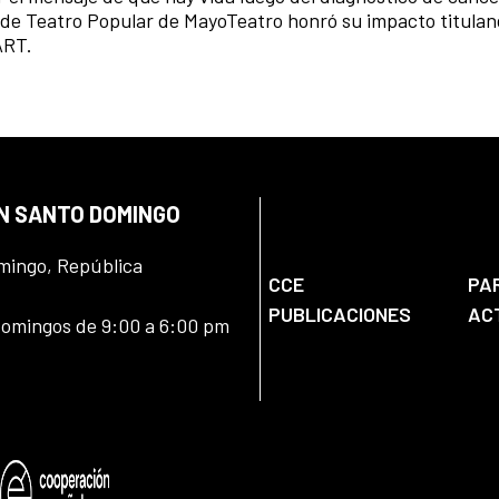
l de Teatro Popular de
MayoTeatro honró su impacto titulan
ART.
EN SANTO DOMINGO
omingo, República
CCE
PA
PUBLICACIONES
AC
domingos de 9:00 a 6:00 pm