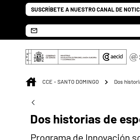
Saltar al contenido principal
SUSCRÍBETE A NUESTRO CANAL DE NOTIC
Escríbenos al correo info.ccesd@aecid.es
INICIO
CCE - SANTO DOMINGO
Dos histor
Dos historias de es
Programa de Innovación so