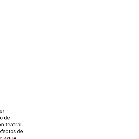
mer
io de
n teatral,
efectos de
r y que