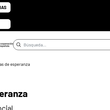
IAS
Barra de búsqueda
ias de esperanza
peranza
cial.