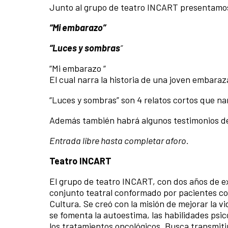
Junto al
grupo de teatro INCART presentamos 
“Mi embarazo”
“Luces y sombras
”
“Mi embarazo “
El cual narra la historia de una joven embaraz
“Luces y sombras” son 4 relatos cortos que narr
Además también habrá algunos testimonios de
Entrada libre hasta completar aforo.
Teatro INCART
El grupo de teatro INCART, con dos años de e
conjunto teatral conformado por pacientes co
Cultura. Se creó con la misión de mejorar la vi
se fomenta la autoestima, las
habilidades psic
los
tratamientos oncológicos. Busca transmitir