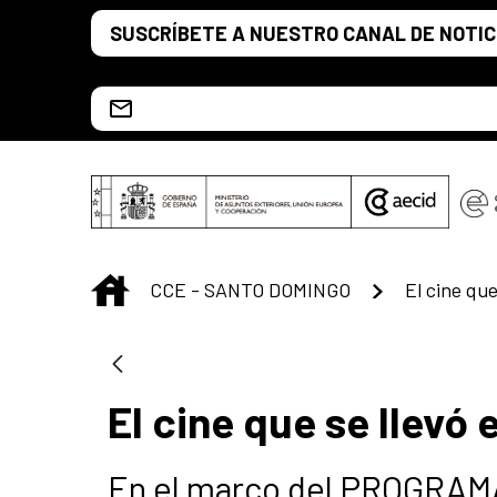
Saltar al contenido principal
SUSCRÍBETE A NUESTRO CANAL DE NOTIC
Escríbenos al correo info.ccesd@aecid.es
INICIO
CCE - SANTO DOMINGO
El cine que
El cine que se llevó 
En el marco del PROGRA