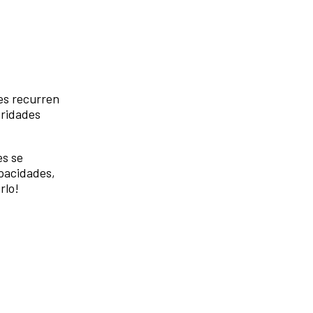
es recurren
oridades
es se
apacidades,
rlo!