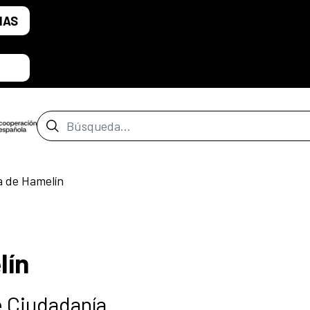
IAS
Barra de búsqueda
ta de Hamelín
lín
 Ciudadanía