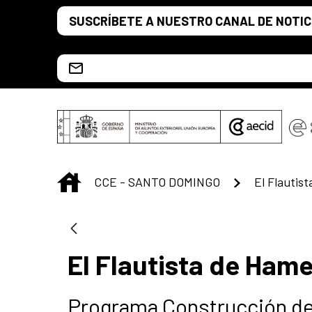
Saltar al contenido principal
SUSCRÍBETE A NUESTRO CANAL DE NOTIC
Escríbenos al correo info.ccesd@aecid.es
INICIO
CCE - SANTO DOMINGO
El Flautis
El Flautista de Hame
Programa Construcción de