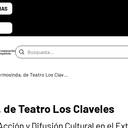
IAS
Barra de búsqueda
El Hada Hermosinda, de Teatro Los Claveles
 de Teatro Los Claveles
cción y Difusión Cultural en el Ext