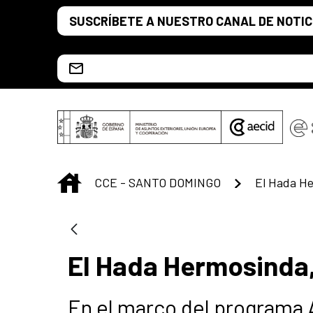
Saltar al contenido principal
SUSCRÍBETE A NUESTRO CANAL DE NOTIC
Escríbenos al correo info.ccesd@aecid.es
INICIO
CCE - SANTO DOMINGO
El Hada Hermosinda,
En el marco del programa A