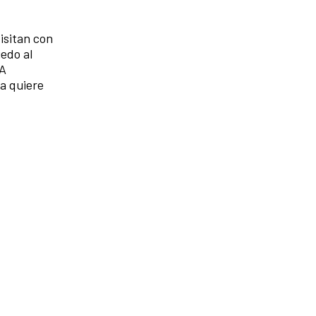
isitan con
edo al
 A
da quiere