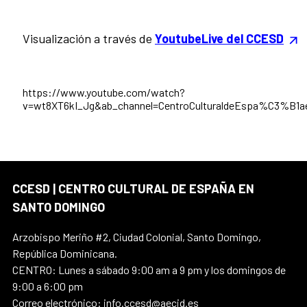
Visualización a través de
YoutubeLive del CCESD
https://www.youtube.com/watch?
v=wt8XT6kI_Jg&ab_channel=CentroCulturaldeEspa%C3%B1
CCESD | CENTRO CULTURAL DE ESPAÑA EN
SANTO DOMINGO
Arzobispo Meriño #2, Ciudad Colonial, Santo Domingo,
República Dominicana.
CENTRO: Lunes a sábado 9:00 am a 9 pm y los domingos de
9:00 a 6:00 pm
Correo electrónico: info.ccesd@aecid.es