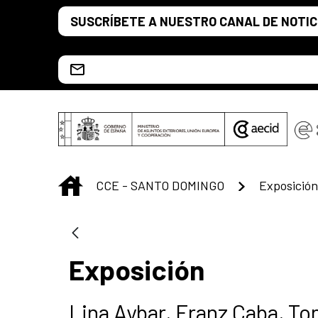
Saltar al contenido principal
SUSCRÍBETE A NUESTRO CANAL DE NOTIC
Escríbenos al correo info.ccesd@aecid.es
INICIO
CCE - SANTO DOMINGO
Exposición
Exposición
Lina Aybar, Franz Caba, Ton