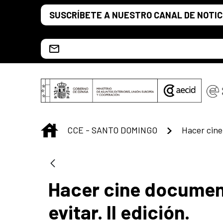
Saltar al contenido principal
SUSCRÍBETE A NUESTRO CANAL DE NOTIC
Escríbenos al correo info.ccesd@aecid.es
INICIO
CCE - SANTO DOMINGO
Hacer cine document
evitar. II edición.