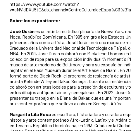
https://www.youtube.com/watch?
v=aNVldDXU5tE&ab_channel=CentroCulturaldeEspa%C3%B1
Sobre los expositores:
José Durán
es un artista multidisciplinario de Nueva York, na
Moca, República Dominicana. En 1995 emigró a los Estados Un
primeros años como artista, José Durán creó una marca de mo
Graduado de la Universidad Nacional de Tecnología de Taipei, 
MBA. En 2019, Jose Duran colaboró con Mickalene Thomas en l
colección de ropa para su exposición individual “A Moment´s Pl
museo de arte moderno de Baltimore y para su exposición indiv
nights” en el Bass Museum durante el Art Basel de Miami. En 2
formó parte de Black Rock, el programa de residencia de artist
artista Kehinde Willey en Dakar, Senegal. Durante su residenci
colaboró con artistas locales para la creación de esculturas y t
en los dibujos antiguos taínos y senegaleses. En 2022, Jose Du
presentar su trabajo en la Bienal de Dakar, que es una importa
arte contemporáneo que se lleva a cabo en Senegal, África.
Margarita Lila Rosa
es escritora, historiadora y curadora esp
historia y arte contemporáneo Afro-Latinx, Latinx y el Atlánti
en Tenares, República Dominicana, en 1993. Criada en la Ciuda
Jersey, Rosa recibió su licenciatura de la Universidad de Rutg