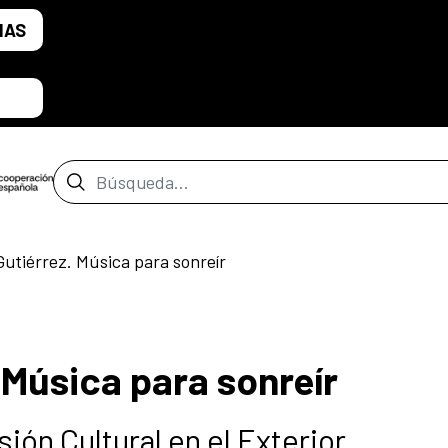
IAS
Barra de búsqueda
Gutiérrez. Música para sonreír
 Música para sonreír
ión Cultural en el Exterior