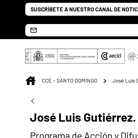
Saltar al contenido principal
SUSCRÍBETE A NUESTRO CANAL DE NOTIC
Escríbenos al correo info.ccesd@aecid.es
INICIO
CCE - SANTO DOMINGO
José Luis 
José Luis Gutiérrez.
Programa de Acción y Difus