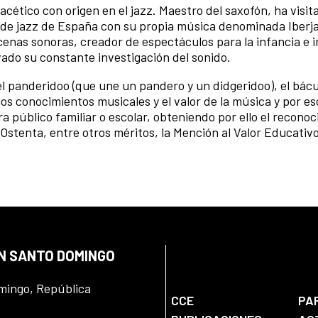
facético con origen en el jazz. Maestro del saxofón, ha visi
les de jazz de España con su propia música denominada Iberj
enas sonoras, creador de espectáculos para la infancia e 
evado su constante investigación del sonido.
l panderidoo (que une un pandero y un didgeridoo), el bácu
los conocimientos musicales y el valor de la música y por es
 público familiar o escolar, obteniendo por ello el recono
. Ostenta, entre otros méritos, la Mención al Valor Educativ
EN SANTO DOMINGO
omingo, República
CCE
PA