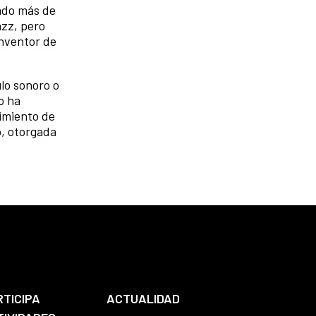
tado más de
azz, pero
inventor de
lo sonoro o
o ha
cimiento de
o, otorgada
RTICIPA
ACTUALIDAD