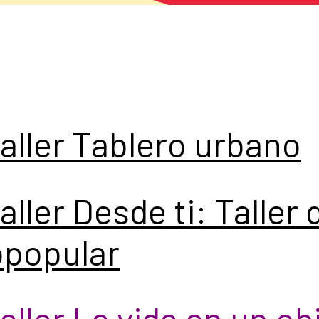
taller Tablero urbano
aller Desde ti: Taller 
opopular
taller La vida en un ob