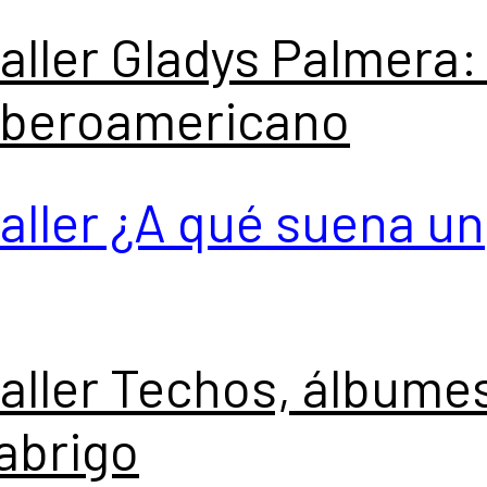
taller Gladys Palmera:
 iberoamericano
taller ¿A qué suena un
taller Techos, álbume
abrigo