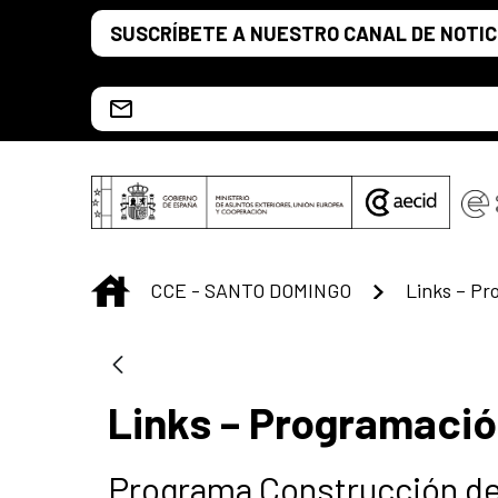
Saltar al contenido principal
SUSCRÍBETE A NUESTRO CANAL DE NOTIC
Escríbenos al correo info.ccesd@aecid.es
INICIO
CCE - SANTO DOMINGO
Links – P
Links – Programaci
Programa Construcción de