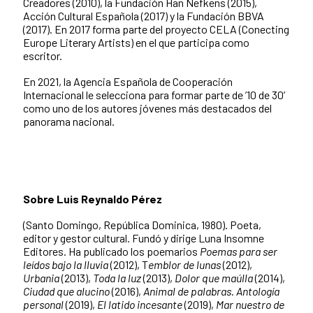
Creadores (2010), la Fundación Han Nefkens (2015),
Acción Cultural Española (2017) y la Fundación BBVA
(2017). En 2017 forma parte del proyecto CELA (Conecting
Europe Literary Artists) en el que participa como
escritor.
En 2021, la Agencia Española de Cooperación
Internacional le selecciona para formar parte de ’10 de 30’
como uno de los autores jóvenes más destacados del
panorama nacional.
Sobre Luis Reynaldo Pérez
(Santo Domingo, República Dominica, 1980). Poeta,
editor y gestor cultural. Fundó y dirige Luna Insomne
Editores. Ha publicado los poemarios
Poemas para ser
leídos bajo la lluvia
(2012), T
emblor de lunas
(2012),
Urbania
(2013),
Toda la luz
(2013),
Dolor que maúlla
(2014),
Ciudad que alucino
(2016),
Animal de palabras. Antología
personal
(2019),
El latido incesante
(2019),
Mar nuestro de