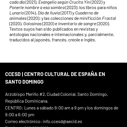
cada día
(2021),
Evangelio según Crucita Yin
(2022) y
Ponerle nombre a esa sombra
(2023); los libros para niños
Lunario
(2014),
Día de lluvia
(2017) y
Cuaderno de
animales
(2020); y las colecciones de minificción
Fractal
(2020),
Golosinas
(2020) e
Inventario de sangre
(2020).
Textos suyos han sido publicados en revistas y
antologías nacionales e internacionales y, parcialmente,
traducidos al japonés, francés, creole e inglés.
CCESD | CENTRO CULTURAL DE ESPAÑA EN
SANTO DOMINGO
Arzobispo Meriño #2, Ciudad Colonial, Santo Domingo,
República Dominicana.
CENTRO: Lunes a sábado 9:00 am a 9 pm y los domingos de
9:00 a 6:00 pm
Correo electrónico: info.ccesd@aecid.es