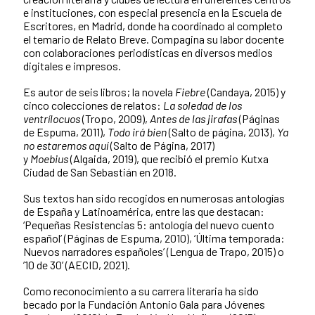
e instituciones, con especial presencia en la Escuela de
Escritores, en Madrid, donde ha coordinado al completo
el temario de Relato Breve. Compagina su labor docente
con colaboraciones periodísticas en diversos medios
digitales e impresos.
Es autor de seis libros; la novela
Fiebre
(Candaya, 2015) y
cinco colecciones de relatos:
La soledad de los
ventrílocuos
(Tropo, 2009),
Antes de las jirafas
(Páginas
de Espuma, 2011),
Todo irá bien
(Salto de página, 2013),
Ya
no estaremos aquí
(Salto de Página, 2017)
y
Moebius
(Algaida, 2019), que recibió el premio Kutxa
Ciudad de San Sebastián en 2018.
Sus textos han sido recogidos en numerosas antologías
de España y Latinoamérica, entre las que destacan:
‘Pequeñas Resistencias 5: antología del nuevo cuento
español’ (Páginas de Espuma, 2010), ‘Última temporada:
Nuevos narradores españoles’ (Lengua de Trapo, 2015) o
’10 de 30’ (AECID, 2021).
Como reconocimiento a su carrera literaria ha sido
becado por la Fundación Antonio Gala para Jóvenes