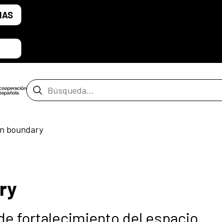
IAS
Barra de búsqueda
on boundary
ry
de fortalecimiento del espacio