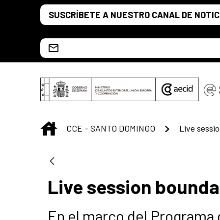
Saltar al contenido principal
SUSCRÍBETE A NUESTRO CANAL DE NOTIC
Escríbenos al correo info.ccesd@aecid.es
INICIO
CCE - SANTO DOMINGO
Live sessi
Live session bounda
En el marco del Programa 